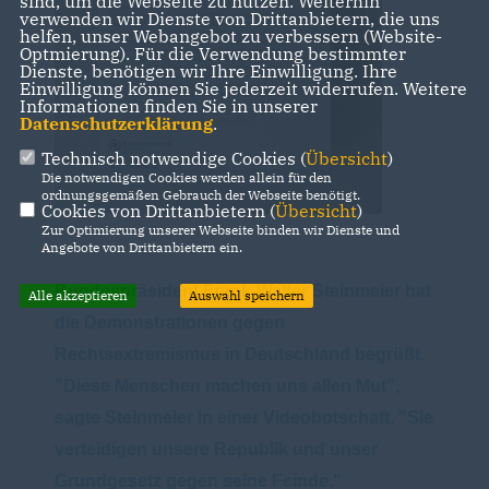
sind, um die Webseite zu nutzen. Weiterhin
verwenden wir Dienste von Drittanbietern, die uns
helfen, unser Webangebot zu verbessern (Website-
Optmierung). Für die Verwendung bestimmter
Dienste, benötigen wir Ihre Einwilligung. Ihre
Einwilligung können Sie jederzeit widerrufen. Weitere
Informationen finden Sie in unserer
Datenschutzerklärung
.
Technisch notwendige Cookies (
Übersicht
)
Die notwendigen Cookies werden allein für den
ordnungsgemäßen Gebrauch der Webseite benötigt.
Cookies von Drittanbietern (
Übersicht
)
Zur Optimierung unserer Webseite binden wir Dienste und
Angebote von Drittanbietern ein.
Bundespräsident Frank-Walter Steinmeier hat
Alle akzeptieren
Auswahl speichern
die Demonstrationen gegen
Rechtsextremismus in Deutschland begrüßt.
"Diese Menschen machen uns allen Mut",
sagte Steinmeier in einer Videobotschaft. "Sie
verteidigen unsere Republik und unser
Grundgesetz gegen seine Feinde."