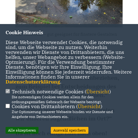
Cookie Hinweis
Gut versteckt – gut geeignet für finstere Gestalten
Diese Webseite verwendet Cookies, die notwendig
sind, um die Webseite zu nutzen. Weiterhin
verwenden wir Dienste von Drittanbietern, die uns
Eines unserer Wahlziele konkret:
helfen, unser Webangebot zu verbessern (Website-
Optmierung). Für die Verwendung bestimmter
Dienste, benötigen wir Ihre Einwilligung. Ihre
- unsere Jugendlichen in die
Einwilligung können Sie jederzeit widerrufen. Weitere
Informationen finden Sie in unserer
Ortsentwicklung stärker einbeziehen,
Datenschutzerklärung
.
zum Beispiel
bei Entscheidungen des
Technisch notwendige Cookies (
Übersicht
)
Gemeinderats zu Jugendthemen.“
Die notwendigen Cookies werden allein für den
ordnungsgemäßen Gebrauch der Webseite benötigt.
Cookies von Drittanbietern (
Übersicht
)
Da stellen wir die Frage: „Was bieten
Zur Optimierung unserer Webseite binden wir Dienste und
Angebote von Drittanbietern ein.
wir unseren Jugendlichen im Ort?“
Alle akzeptieren
Auswahl speichern
Da ist noch einige Luft nach oben!