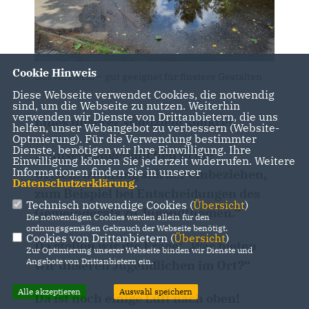
Cookie Hinweis
Gut versteckt – gut geeignet für finstere Gestalten
Diese Webseite verwendet Cookies, die notwendig
sind, um die Webseite zu nutzen. Weiterhin
verwenden wir Dienste von Drittanbietern, die uns
Eines unserer Wahlziele konkret:
helfen, unser Webangebot zu verbessern (Website-
Optmierung). Für die Verwendung bestimmter
Dienste, benötigen wir Ihre Einwilligung. Ihre
- unsere Jugendlichen in die
Einwilligung können Sie jederzeit widerrufen. Weitere
Informationen finden Sie in unserer
Ortsentwicklung stärker einbeziehen,
Datenschutzerklärung
.
zum Beispiel
bei Entscheidungen des
Technisch notwendige Cookies (
Übersicht
)
Gemeinderats zu Jugendthemen.“
Die notwendigen Cookies werden allein für den
ordnungsgemäßen Gebrauch der Webseite benötigt.
Cookies von Drittanbietern (
Übersicht
)
Da stellen wir die Frage: „Was bieten
Zur Optimierung unserer Webseite binden wir Dienste und
Angebote von Drittanbietern ein.
wir unseren Jugendlichen im Ort?“
Alle akzeptieren
Auswahl speichern
Da ist noch einige Luft nach oben!