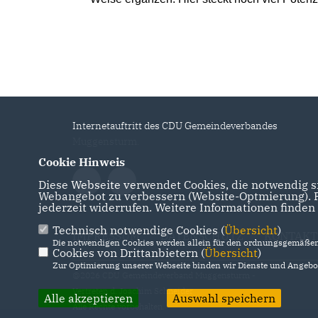
Internetauftritt des CDU Gemeindeverbandes
Muggensturm.
Cookie Hinweis
Diese Webseite verwendet Cookies, die notwendig si
Webangebot zu verbessern (Website-Optmierung). Fü
jederzeit widerrufen. Weitere Informationen finden
Technisch notwendige Cookies (
Übersicht
)
IMPRESSUM
DATENSCHUTZ
KONTAKT
Die notwendigen Cookies werden allein für den ordnungsgemäßen 
Cookies von Drittanbietern (
Übersicht
)
Zur Optimierung unserer Webseite binden wir Dienste und Angebot
@2026 CDU Gemeindeverband Muggensturm -
Vertreten d. Joachim Schneider
Alle akzeptieren
Auswahl speichern
Alle Rechte vorbehalten.