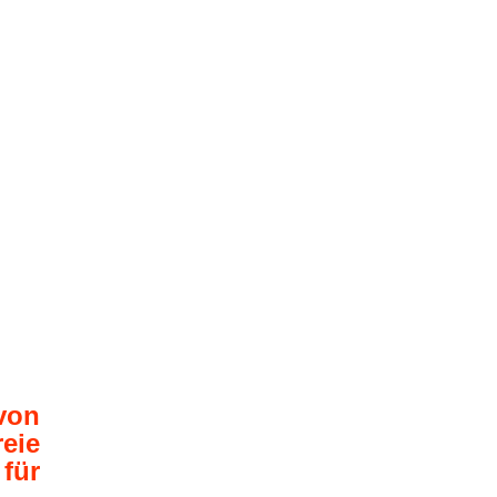
von
eie
für