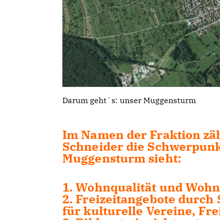
Darum geht´s: unser Muggensturm
Im Namen der Fraktion zäh
Schneider die Schwerpunkt
Muggensturm sieht:
1. Wohnqualität und Wohn
2. Freizeitangebote durch
für kulturelle Vereine, Fre