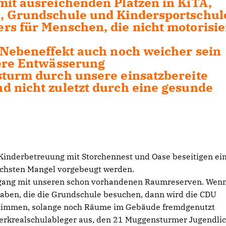
mit ausreichenden Plätzen in KiTA,
e, Grundschule und Kindersportschul
rs für Menschen, die nicht motorisie
m Nebeneffekt auch noch weicher sein
here Entwässerung
sturm durch unsere einsatzbereite
d nicht zuletzt durch eine gesunde
Kinderbetreuung mit Storchennest und Oase beseitigen ei
ächsten Mangel vorgebeugt werden.
gang mit unseren schon vorhandenen Raumreserven. Wenn
haben, die die Grundschule besuchen, dann wird die CDU
ustimmen, solange noch Räume im Gebäude fremdgenutzt
erkrealschulableger aus, den 21 Muggensturmer Jugendli