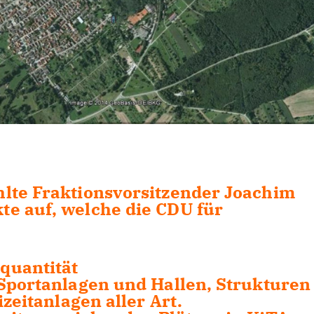
lte Fraktionsvorsitzender Joachim
e auf, welche die CDU für
quantität
 Sportanlagen und Hallen, Strukturen
izeitanlagen aller Art.