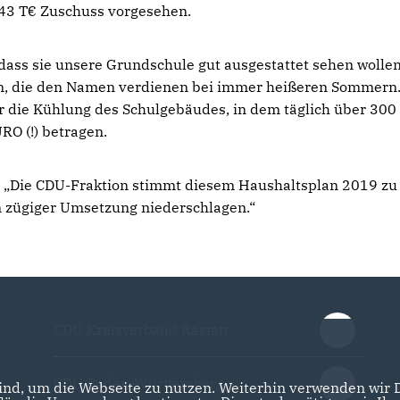
43 T€ Zuschuss vorgesehen.
dass sie unsere Grundschule gut ausgestattet sehen wollen
n, die den Namen verdienen bei immer heißeren Sommern
ür die Kühlung des Schulgebäudes, in dem täglich über 300
RO (!) betragen.
: „Die CDU-Fraktion stimmt diesem Haushaltsplan 2019 zu
n zügiger Umsetzung niederschlagen.“
CDU Kreisverband Rastatt
CDU Baden-Württemberg
nd, um die Webseite zu nutzen. Weiterhin verwenden wir Di