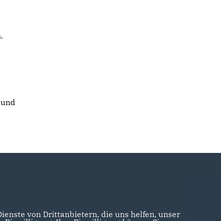
.
.
 und
enste von Drittanbietern, die uns helfen, unser