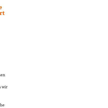
e
rt
nen
 wir
che