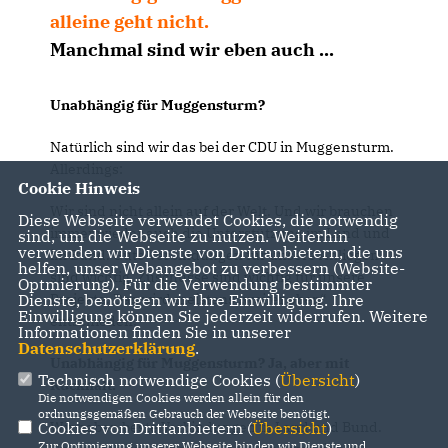
alleine geht nicht.
Manchmal sind wir eben auch ...
Unabhängig für Muggensturm?
Natürlich sind wir das bei der CDU in Muggensturm.
Allerdings:
Cookie Hinweis
Wir sind nicht allein auf der Welt. Und wir brauchen
Diese Webseite verwendet Cookies, die notwendig
immer wieder auch die Unterstützung im Land und
sind, um die Webseite zu nutzen. Weiterhin
verwenden wir Dienste von Drittanbietern, die uns
im Bund. Gute Verbindungen für unsere Anliegen
helfen, unser Webangebot zu verbessern (Website-
sind wichtig. Zuschüsse sind wichtig für unsere
Optmierung). Für die Verwendung bestimmter
Dienste, benötigen wir Ihre Einwilligung. Ihre
Projekte. Das wird meistens „weiter oben“
Einwilligung können Sie jederzeit widerrufen. Weitere
entschieden.
Informationen finden Sie in unserer
Datenschutzerklärung
.
Unabhängig für Muggensturm? Ja, aber mit
Technisch notwendige Cookies (
Übersicht
)
Rückhalt.
Die notwendigen Cookies werden allein für den
ordnungsgemäßen Gebrauch der Webseite benötigt.
Cookies von Drittanbietern (
Übersicht
)
Wir haben beste Verbindungen in Land und Bund.
Zur Optimierung unserer Webseite binden wir Dienste und